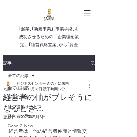
｢起業｣｢
新規事業｣｢事業承継｣を
成功させるための「企業理念策
定」
｢
経営戦略立案｣から｢資金
調達｣「伴走支援」まで
記事
全ての記事
ビジネスセンター きのくに未来
全ての記事
2022年12月31日
読了時間: 2分
経営者の軸がブレそうに
事業計画書
なるとき…
社外役員サービス
経営者の学び
更新日：
2023年5月3日
Good & New
経営者は、他の経営者仲間と情報交